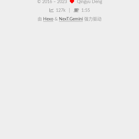
© 2016 –
2023
Qingyu Deng
127k
1:55
由
Hexo
&
NexT.Gemini
强力驱动