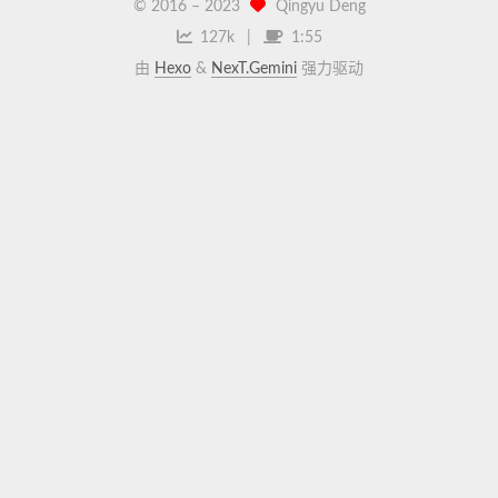
© 2016 –
2023
Qingyu Deng
127k
1:55
由
Hexo
&
NexT.Gemini
强力驱动