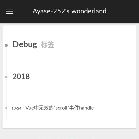
Ayase-252's wonderland
首页
Debug
标签
关于
标签
分类
2018
归档
站点地图
Vue中无效的`scroll`事件handle
10-24