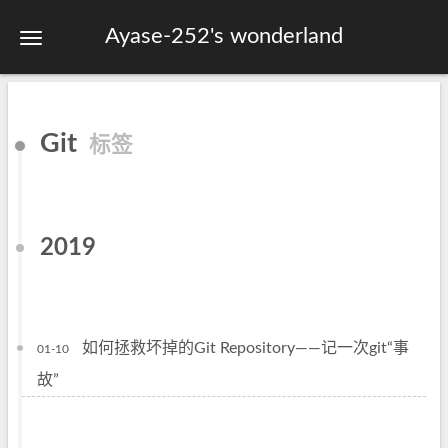
Ayase-252's wonderland
首页
Git
标签
关于
标签
分类
2019
归档
站点地图
如何拯救坏掉的Git Repository——记一次git“事
01-10
故”