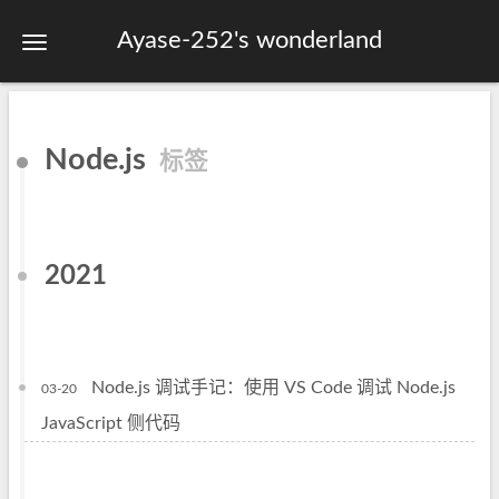
Ayase-252's wonderland
首页
Node.js
标签
关于
标签
分类
2021
归档
站点地图
Node.js 调试手记：使用 VS Code 调试 Node.js
03-20
JavaScript 侧代码