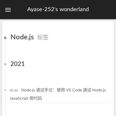
Ayase-252's wonderland
首页
Node.js
标签
关于
标签
分类
2021
归档
站点地图
Node.js 调试手记：使用 VS Code 调试 Node.js
03-20
JavaScript 侧代码