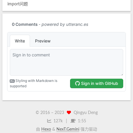
import问题
© 2016 –
2023
Qingyu Deng
127k
1:55
由
Hexo
&
NexT.Gemini
强力驱动