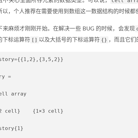
cell arr
且不关心里面所存元素的数据类型。可以说，
所以，个人推荐在需要使用到数组这一数据结构的时候都
下来麻烦才刚刚开始。在解决一些 BUG 的时候，会发现
[]
{}
的下标运算符
以及大括号的下标运算符
，而且它们
story={{1,2},{3,5,2}}

y =

ell array

2 cell}    {1×3 cell}

story{1}
