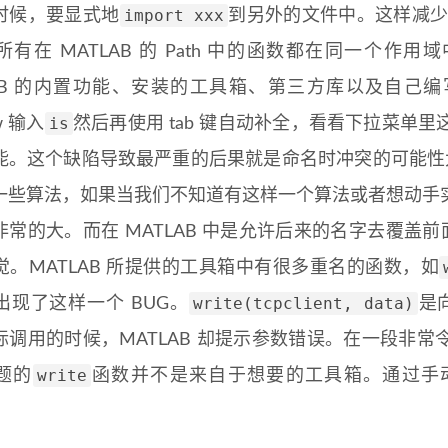
import xxx
时候，要显式地
到另外的文件中。这样减少了
所有在 MATLAB 的 Path 中的函数都在同一个
LAB 的内置功能、安装的工具箱、第三方库以及自己编写
is
w 输入
然后再使用 tab 键自动补全，看看下拉菜单
能。这个缺陷导致最严重的后果就是命名时冲突的可能性大大
一些算法，如果当我们不知道有这样一个算法或者想动手
非常的大。而在 MATLAB 中是允许后来的名字去覆盖前
觉。MATLAB 所提供的工具箱中有很多重名的函数，如
write(tcpclient, data)
出现了这样一个 BUG。
是向
际调用的时候，MATLAB 却提示参数错误。在一段非常令
write
题的
函数并不是来自于想要的工具箱。通过手动的调