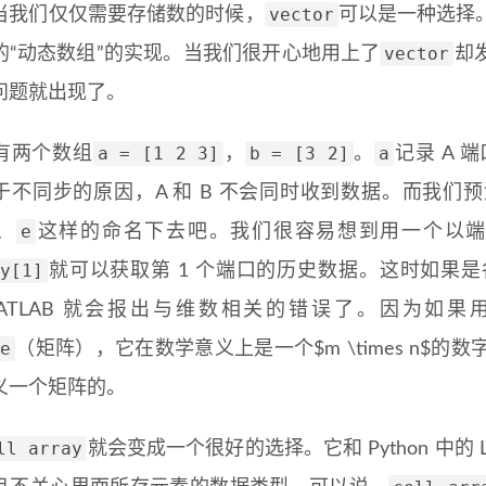
vector
当我们仅仅需要存储数的时候，
可以是一种选择
vector
的“动态数组”的实现。当我们很开心地用上了
却
问题就出现了。
a = [1 2 3]
b = [3 2]
a
有两个数组
，
。
记录 A 
于不同步的原因，A 和 B 不会同时收到数据。而我们
e
、
这样的命名下去吧。我们很容易想到用一个以
y[1]
就可以获取第 1 个端口的历史数据。这时如果
ATLAB 就会报出与维数相关的错误了。因为如
e
（矩阵），它在数学意义上是一个$m \times n$
义一个矩阵的。
ll array
就会变成一个很好的选择。它和 Python 中的