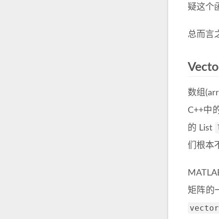
疑这个
总而言
Vecto
数组(
C++中
的 List
们根本
MAT
矩阵的
vector