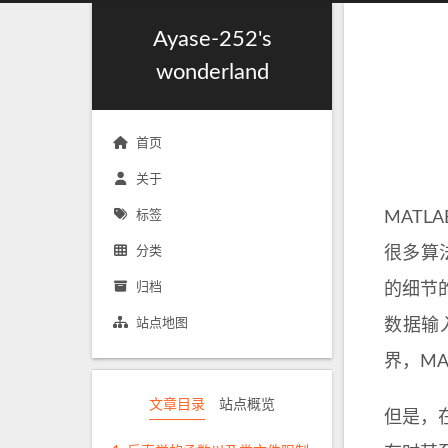
Ayase-252's
wonderland
首页
关于
标签
MAT
分类
很多算
归档
的细节
站点地图
数据输
界，MA
文章目录
站点概览
但是，在