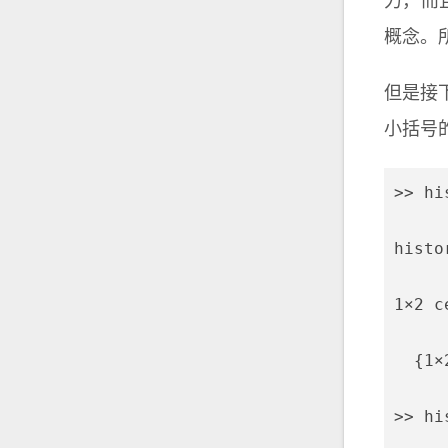
力，而
概念。
但是接
小括号
>> hi
histor
1×2 c
  {1×
>> hi