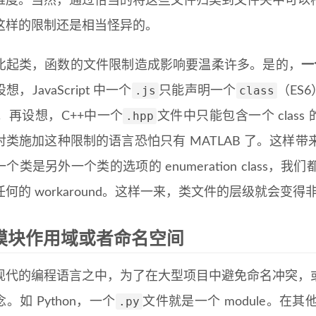
难度。当然，通过恰当的将这些文件归类到文件夹中可以
这样的限制还是相当怪异的。
比起类，函数的文件限制造成影响要温柔许多。是的，
一
.js
class
想，JavaScript 中一个
只能声明一个
（ES6
.hpp
。再设想，C++中一个
文件中只能包含一个 clas
对类施加这种限制的语言恐怕只有 MATLAB 了。这样
个类是另外一个类的选项的 enumeration class
何的 workaround。这样一来，类文件的层级就会变得
模块作用域或者命名空间
现代的编程语言之中，为了在大型项目中避免命名冲突，
.py
。如 Python，一个
文件就是一个 module。