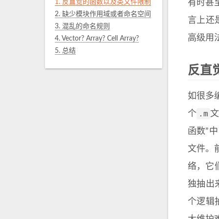
1.
反直觉的函数以及类文件限制
有时甚至
2.
缺少模块作用域或者命名空间
言上还是
3.
混乱的命名规则
高级用
4.
Vector? Array? Cell Array?
5.
总结
反直
如很多编
.m
个
文
函数”
文件。
络，它们可
独抽出
个逻辑