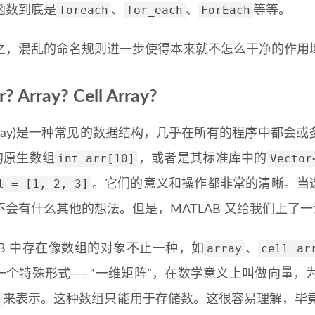
foreach
for_each
ForEach
函数到底是
、
、
等等。
之，混乱的命名规则进一步使得本来就不怎么干净的作用
r? Array? Cell Array?
array)是一种常见的数据结构，几乎在所有的程序中都
int arr[10]
Vector
的原生数组
，或者是其标准库中的
l = [1, 2, 3]
。它们的意义和操作都非常的清晰。当选
不会有什么其他的想法。但是，MATLAB 又给我们上了一
array
cell ar
LAB 中存在像数组的对象不止一种，如
、
一个特殊形式——“一维矩阵”，在数学意义上叫做向量，
来表示。这种数组只能用于存储数。这很容易理解，毕竟它