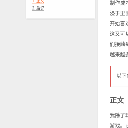
1.
正文
制作成
2.
后记
浸于里
开始喜
这又可以
们接触
越来越多
以下
正文
我除了
游戏。