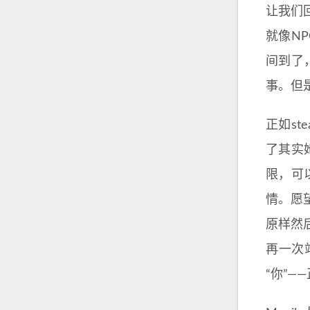
让我们
就像N
间到了
事。但
正如st
了其实
限，可
情。愿
原样然
再一次
“你”—