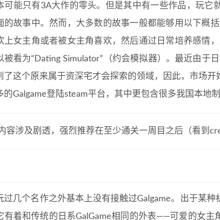
本可能只有3A大作的零头。但是其中有一些作品，玩它
面的故事中。然而，大多数的故事一般都能够用以下概括
欢上女主角或者被女主角喜欢，然后通过日常培养感情，
被看为“Dating Simulator”（约会模拟器）。最
到了这个原来属于资深宅才会探索的领域，因此，市场开
的Galgame登陆steam平台，其中更包含很多我国本
内容涉及剧透，强烈推荐在至少通关一周目之后（看到cre
玩过几个名作之外基本上没有接触过Galgame。出于某
它有着和传统的日系GalGame相同的外表——可爱的女