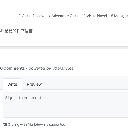
# Game Review
# Adventure Game
# Visual Novel
# Metaga
AB:糟糕的程序语言