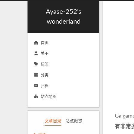
Ayase-252's
wonderland
首页
关于
标签
分类
归档
站点地图
Gal
文章目录
站点概览
有非常