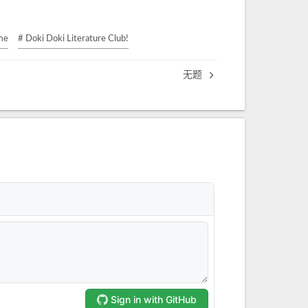
me
# Doki Doki Literature Club!
无题