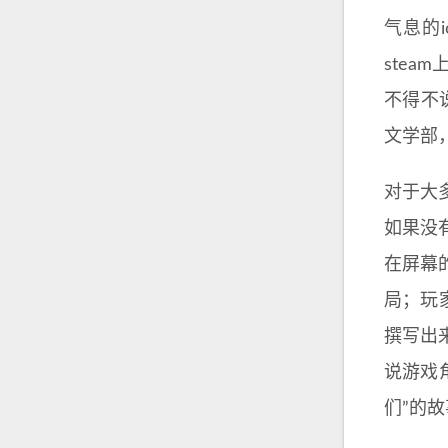
气息的i
ste
不得不说
文学部
对于大
如果没
在屏幕
局；玩
撰写出
说游戏
们”的