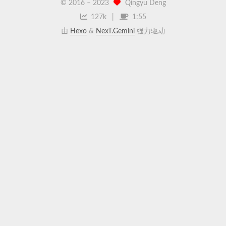
© 2016 –
2023
Qingyu Deng
127k
1:55
由
Hexo
&
NexT.Gemini
强力驱动