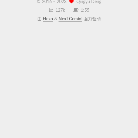
© 2016 –
2023
Qingyu Deng
127k
1:55
由
Hexo
&
NexT.Gemini
强力驱动