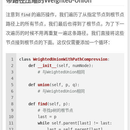
带路径压缩的Weighted-Union
注意到
find
的遍历操作，我们遍历了从指定节点到根节点
路径上的所有节点，我们最后也得到了根节点。为了下一
次遍历的时候不用再重复一遍这条路径。我们直接将这些
节点接到根节点的下面。这仅仅需要添加一个循环：
1
class
WeightedUnionWithPathCompression
:
2
def
__init__
(
self, numNode
):
3
# 与WeightedUnion相同
4
5
def
union
(
self, p, q
):
6
# 与WeightedUnion相同
7
8
def
find
(
self, p
):
9
# 寻找p树的根节点
10
        last = p
11
while
 self.parent[last] != last:
12
            last = self.parent[last]