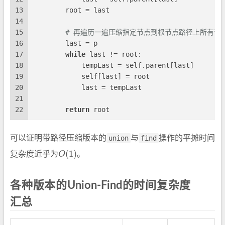
13
        root = last
14
15
# 再遍历一遍压缩指定节点到根节点路径上所有节
16
        last = p
17
while
 last != root:
18
            tempLast = self.parent[last]
19
            self[last] = root
20
            last = tempLast
21
22
return
 root
可以证明带路径压缩版本的
union
与
find
操作的平摊时间
O
(
1
)
复杂度近乎为
。
各种版本的Union-Find的时间复杂度
汇总