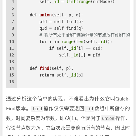
4
        self._
id
 = 
list
(
range
(numNode))
5
6
def
union
(
self, p, q
):
7
        pId = self.find(p)
8
        qId = self.find(q)
9
# 将所有处于q所在连通分量的节点放在p所在的连
10
for
 i 
in
range
(
len
(self._
id
)):
11
if
 self._
id
[i] == qId：
12
                self._
id
[i] = pId
13
14
def
find
(
self, p
):
15
return
 self._
id
[p]
16
通过分析这个简单的实现，不难看出为什么它叫Quick-
Find版本。
find
操作仅仅需要返回
_id
数组中所储存的
O
(
1
)
数，时间复杂度为常数，即
。但是对于
union
操作，
N
假设节点数为
，它每次都需要遍历所有的节点，因此时
O
(
N
)