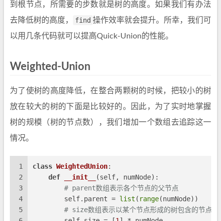
到根节点，所需要的步数就是树的高度。如果我们有办法
去降低树的高度，
find
操作效率就会提升。所幸，我们可
以用几条代码就可以提高Quick-Union的性能。
Weighted-Union
为了使树的高度降低，在整合两颗树的时候，把较小的树
放在较大的树的下面是比较好的。因此，为了实时地掌握
树的规模（树的节点数），我们增加一个数组去追踪这一
情况。
1
class
WeightedUnion
:
2
def
__init__
(
self, numNode
):
3
# parent数组表示各个节点的父节点
4
        self.parent = 
list
(
range
(numNode))
5
# size数组表示以某个节点形成的树包含的节点数
6
        self.size = [
1
] * numNode