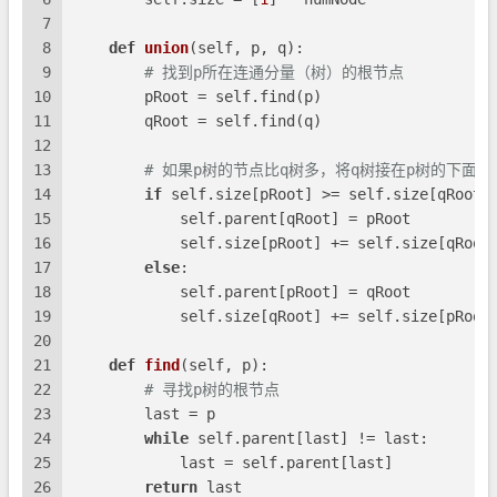
7
8
def
union
(
self, p, q
):
9
# 找到p所在连通分量（树）的根节点
10
        pRoot = self.find(p)
11
        qRoot = self.find(q)
12
13
# 如果p树的节点比q树多，将q树接在p树的下面
14
if
 self.size[pRoot] >= self.size[qRoot]
15
            self.parent[qRoot] = pRoot
16
            self.size[pRoot] += self.size[qRoot
17
else
:
18
            self.parent[pRoot] = qRoot
19
            self.size[qRoot] += self.size[pRoot
20
21
def
find
(
self, p
):
22
# 寻找p树的根节点
23
        last = p
24
while
 self.parent[last] != last:
25
            last = self.parent[last]
26
return
 last