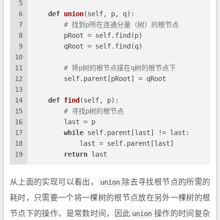
5
6
def
union
(
self, p, q
):
7
# 找到p所在连通分量（树）的根节点
8
        pRoot = self.find(p)
9
        qRoot = self.find(q)
10
11
# 将p树的根节点接在q树的根节点下
12
        self.parent[pRoot] = qRoot
13
14
def
find
(
self, p
):
15
# 寻找p树的根节点
16
        last = p
17
while
 self.parent[last] != last:
18
            last = self.parent[last]
19
return
 last
从上面的实现可以看出，
union
除去寻找根节点的所需的
耗时，只需要一个将一棵树的根节点放在另外一棵树的根
节点下的操作，是常数时间，因此
union
操作的时间复杂