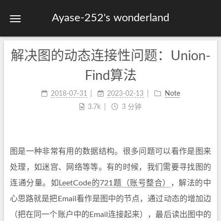
Ayase-252's wonderland
解决图的动态连接性问题：Union-
首页
关于
Find算法
标签
2018-07-31
2023-02-13
Note
分类
3.7k
3 分钟
归档
站点地图
图是一种非常有用的数据结构。很多问题可以看作是图来
处理，如迷宫、网络等等。有的时候，我们需要寻找图的
连通分量。如
LeetCode的721题（账号整合）
，解法的中
心思路就是把Email看作是图中的节点，通过动态的增加边
（把在同一个账户中的Email连接起来），最后读出图中的