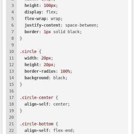
3
height
: 
100px
;
4
display
: flex;
5
flex-wrap
: wrap;
6
justify-content
: space-between;
7
border
: 
1px
 solid black;
8
}
9
10
.circle
 {
11
width
: 
20px
;
12
height
: 
20px
;
13
border-radius
: 
100%
;
14
background
: black;
15
}
16
17
.circle-center
 {
18
align-self
: center;
19
}
20
21
.circle-bottom
 {
22
align-self
: flex-end;