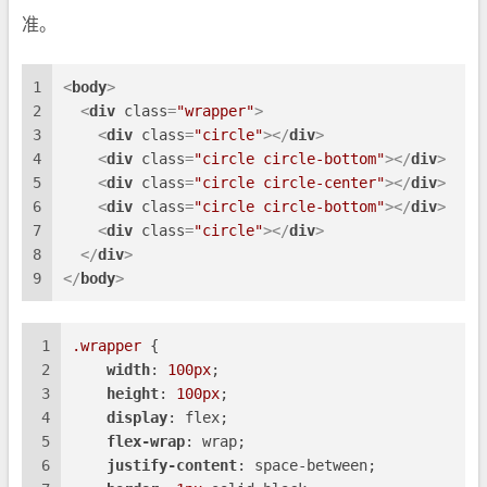
准。
1
<
body
>
2
<
div
class
=
"wrapper"
>
3
<
div
class
=
"circle"
>
</
div
>
4
<
div
class
=
"circle circle-bottom"
>
</
div
>
5
<
div
class
=
"circle circle-center"
>
</
div
>
6
<
div
class
=
"circle circle-bottom"
>
</
div
>
7
<
div
class
=
"circle"
>
</
div
>
8
</
div
>
9
</
body
>
1
.wrapper
 {
2
width
: 
100px
;
3
height
: 
100px
;
4
display
: flex;
5
flex-wrap
: wrap;
6
justify-content
: space-between;