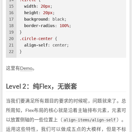
15
width
: 
20px
;
16
height
: 
20px
;
17
background
: black;
18
border-radius
: 
100%
;
19
}
20
.circle-center
 {
21
align-self
: center;
22
}
这里有
Demo
。
Level 2：纯Flex，无嵌套
当我们要满足所有题目的要求的时候呢，问题就来了。总
所周知，Flex布局的核心就是沿着主轴排布元素，元素可
以放置侧轴的一些位置上（
align-items/align-self
）。
运用这些特性，我们可以做成五点的大模样，但是不标