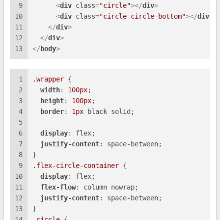
9
<
div
class
=
"circle"
>
</
div
>
10
<
div
class
=
"circle circle-bottom"
>
</
div
>
11
</
div
>
12
</
div
>
13
</
body
>
1
.wrapper
 {
2
width
: 
100px
;
3
height
: 
100px
;
4
border
: 
1px
 black solid;
5
6
display
: flex;
7
justify-content
: space-between;
8
}
9
.flex-circle-container
 {
10
display
: flex;
11
flex-flow
: column nowrap;
12
justify-content
: space-between;
13
}
14
.circle
 {