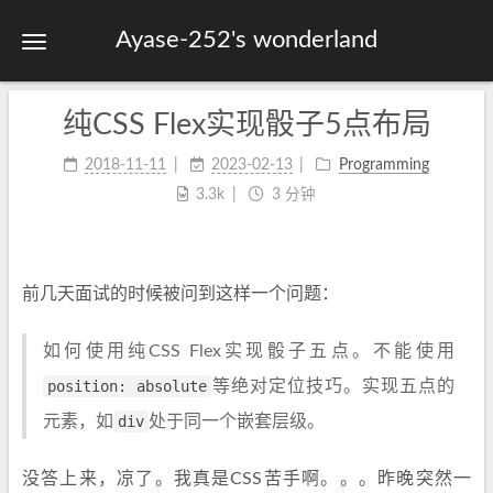
Ayase-252's wonderland
纯CSS Flex实现骰子5点布局
首页
关于
2018-11-11
2023-02-13
Programming
3.3k
3 分钟
标签
分类
归档
前几天面试的时候被问到这样一个问题：
站点地图
如何使用纯CSS Flex实现骰子五点。不能使用
position: absolute
等绝对定位技巧。实现五点的
元素，如
div
处于同一个嵌套层级。
没答上来，凉了。我真是CSS苦手啊。。。昨晚突然一