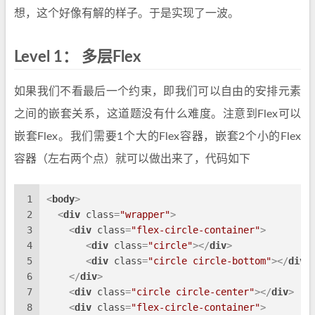
想，这个好像有解的样子。于是实现了一波。
Level 1： 多层Flex
如果我们不看最后一个约束，即我们可以自由的安排元素
之间的嵌套关系，这道题没有什么难度。注意到Flex可以
嵌套Flex。我们需要1个大的Flex容器，嵌套2个小的Flex
容器（左右两个点）就可以做出来了，代码如下
1
<
body
>
2
<
div
class
=
"wrapper"
>
3
<
div
class
=
"flex-circle-container"
>
4
<
div
class
=
"circle"
>
</
div
>
5
<
div
class
=
"circle circle-bottom"
>
</
div
>
6
</
div
>
7
<
div
class
=
"circle circle-center"
>
</
div
>
8
<
div
class
=
"flex-circle-container"
>