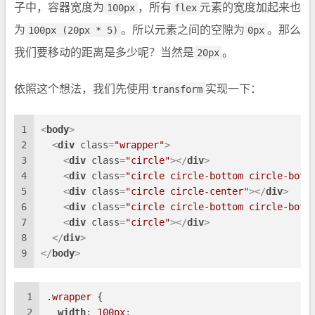
子中，容器宽度为
100px
，所有
flex
元素的宽度加起来也
为
100px (20px * 5)
。所以元素之间的空隙为
0px
。那么
我们要移动的距离是多少呢？当然是
20px
。
依照这个想法，我们先使用
transform
实现一下：
1
<
body
>
2
<
div
class
=
"wrapper"
>
3
<
div
class
=
"circle"
>
</
div
>
4
<
div
class
=
"circle circle-bottom circle-bott
5
<
div
class
=
"circle circle-center"
>
</
div
>
6
<
div
class
=
"circle circle-bottom circle-bott
7
<
div
class
=
"circle"
>
</
div
>
8
</
div
>
9
</
body
>
1
.wrapper
 {
2
width
: 
100px
;