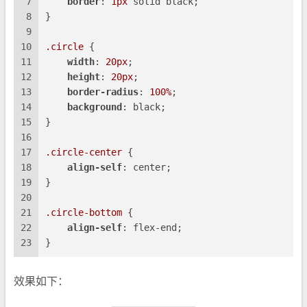
7
border
: 
1px
 solid black;
8
}
9
10
.circle
 {
11
width
: 
20px
;
12
height
: 
20px
;
13
border-radius
: 
100%
;
14
background
: black;
15
}
16
17
.circle-center
 {
18
align-self
: center;
19
}
20
21
.circle-bottom
 {
22
align-self
: flex-end;
23
}
效果如下：