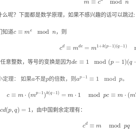
什么呢？下面都是数学原理，如果不感兴趣的话可以跳过:
c
≡
m
e
mod
n
们知道
，则
c
d
≡
m
d
e
=
m
1
+
k
(
p
−
1
)
(
q
−
1
)
d
e
≡
1
mod
(
p
−
1
)
(
q
−
1
)
为任意整数，等号的变换是因为
a
p
a
p
−
1
≡
1
mod
p
小定理： 如果
不是
的倍数，则
。
c
≡
m
⋅
(
m
p
−
1
)
k
(
q
−
1
)
=
m
⋅
1
mod
p
c
≡
m
⋅
(
m
q
−
g
c
d
(
p
,
q
)
=
1
，由中国剩余定理有：
c
d
≡
m
mod
p
q