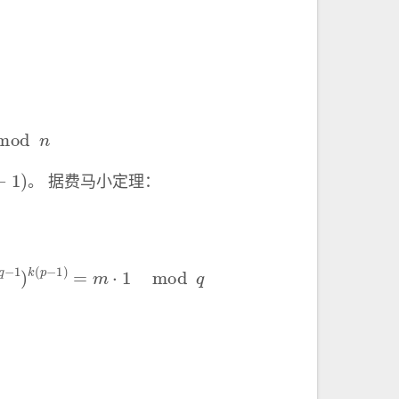
mod
n
。 据费马小定理：
1
)
k
(
p
−
1
)
=
m
⋅
1
mod
q