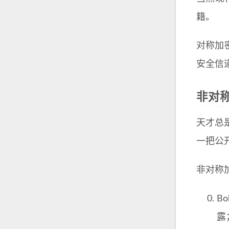
籍。
对称加
安全信
非对
天才总
一把公
非对称
B
露