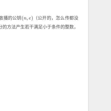
(
n
,
e
)
b散播的公钥
（公开的，怎么传都没
分的方法产生若干满足小于条件的整数，