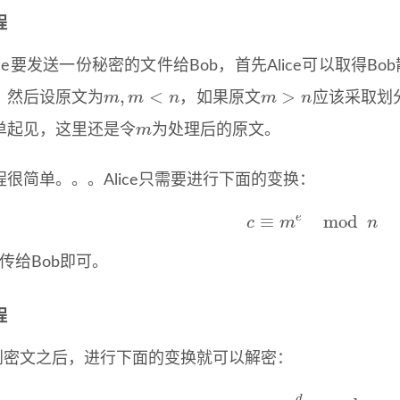
程
ice要发送一份秘密的文件给Bob，首先Alice可以取得Bo
m
,
m
<
n
m
>
n
。然后设原文为
，如果原文
应该采取划
m
单起见，这里还是令
为处理后的原文。
程很简单。。。Alice只需要进行下面的变换：
c
≡
m
e
mod
n
传给Bob即可。
程
接到密文之后，进行下面的变换就可以解密：
m
≡
c
d
mod
n