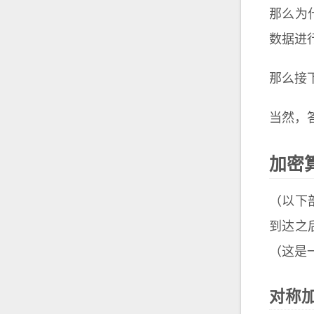
那么为
数据进
那么接
当然，
加密
（以下
到达之
（这是
对称