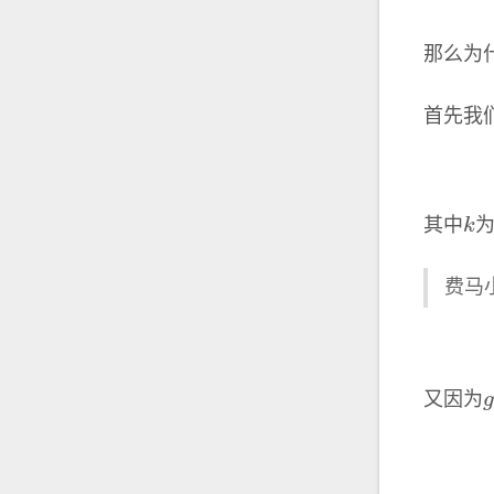
那么为
首先我
k
其中
费马
又因为