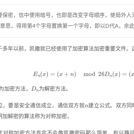
要保密，信中便用暗号，也即是改变字母顺序，使局外人
意思，得用第4个字母置换第一个字母，即以D代A，余此
千多年以前，凯撒就已经使用了加密算法加密重要文件。
E
n
(
x
)
=
(
x
+
n
)
mod
26
D
n
(
x
)
=
(
x
−
D
n
为加密方法，
为解密方法。
n
见，要是安全通信成立，通信双方就
建立公式。双方同
钥加解密的算法称为对称加密。
代对称加密方法肯定不会像凯撒密码那么简单，有兴趣