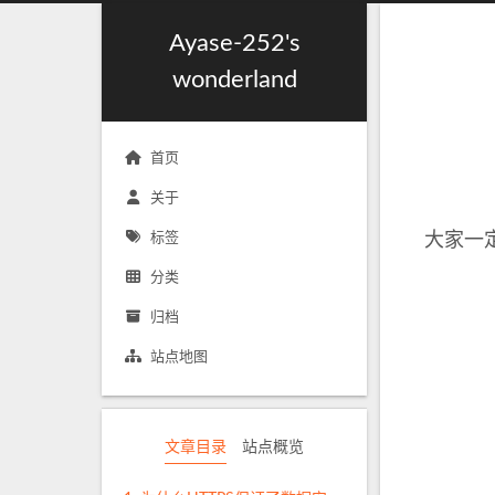
Ayase-252's
wonderland
首页
关于
标签
大家一
分类
归档
站点地图
文章目录
站点概览