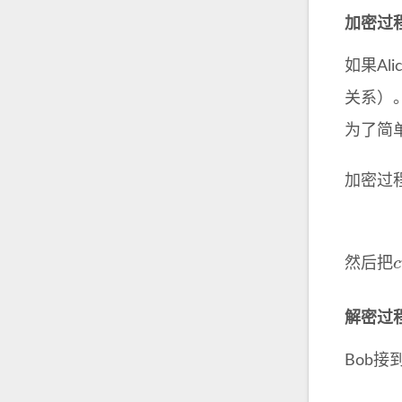
加密过
如果Al
关系）
为了简
加密过
c
然后把
解密过
Bob