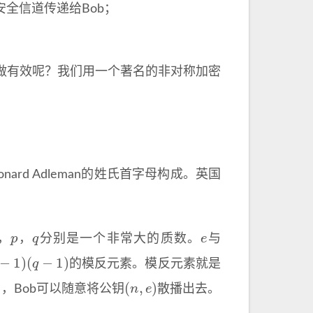
安全信道传递给Bob；
做有效呢？我们用一个著名的非对称加密
Leonard Adleman的姓氏首字母构成。英国
p
q
e
，
，
分别是一个非常大的质数。
与
−
1
)
(
q
−
1
)
的模反元素。模反元素就是
(
n
,
e
)
，Bob可以随意将公钥
散播出去。