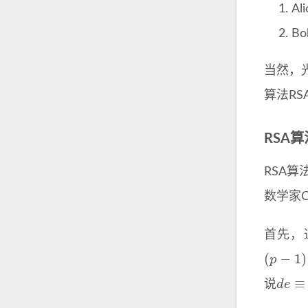
A
B
当然，
算法RS
RSA算
RSA算法
数学家C
首先，
(
p
−
1
)
(
d
e
≡
说