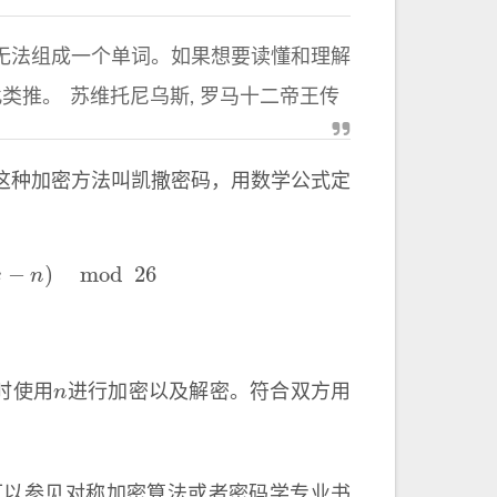
无法组成一个单词。如果想要读懂和理解
类推。 苏维托尼乌斯, 罗马十二帝王传
这种加密方法叫凯撒密码，用数学公式定
n
)
mod
26
n
时使用
进行加密以及解密。符合双方用
可以参见
对称加密算法
或者密码学专业书